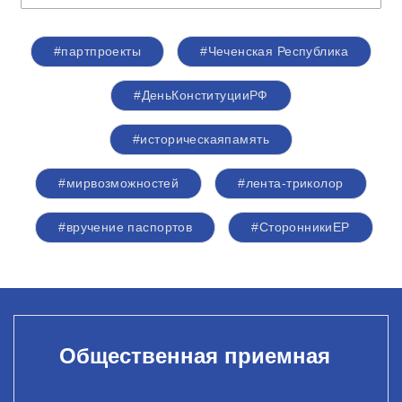
#партпроекты
#Чеченская Республика
#ДеньКонституцииРФ
#историческаяпамять
#мирвозможностей
#лента-триколор
#вручение паспортов
#СторонникиЕР
Общественная приемная