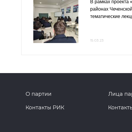
В рамках проекта 
районах Чеченской
тематические лекц
15.03.23
О партии
Лица па
Контакты РИК
Контакт