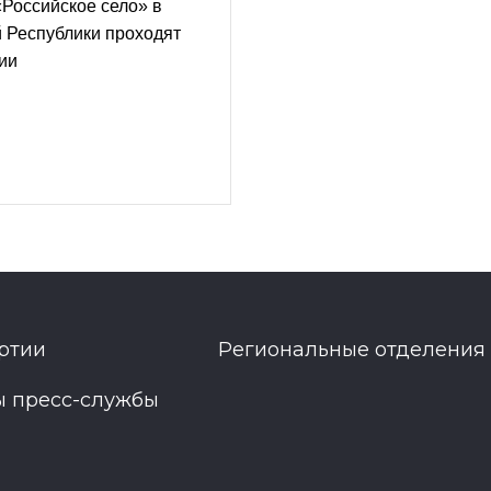
«Российское село» в
 Республики проходят
ии
ртии
Региональные отделения
ы пресс-службы