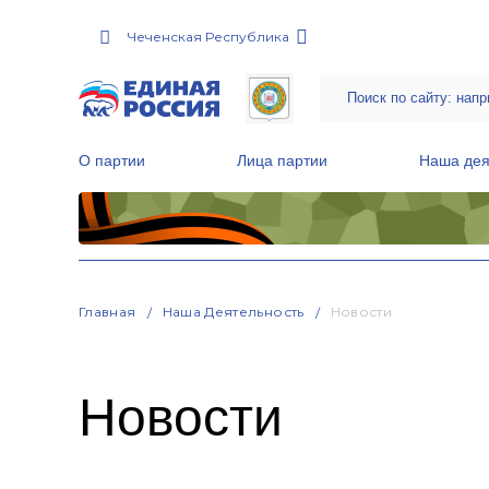
Чеченская Республика
О партии
Лица партии
Наша дея
Местные общественные приемные Партии
Руководитель Региональной обще
Народная программа «Единой России»
Главная
Наша Деятельность
Новости
Новости