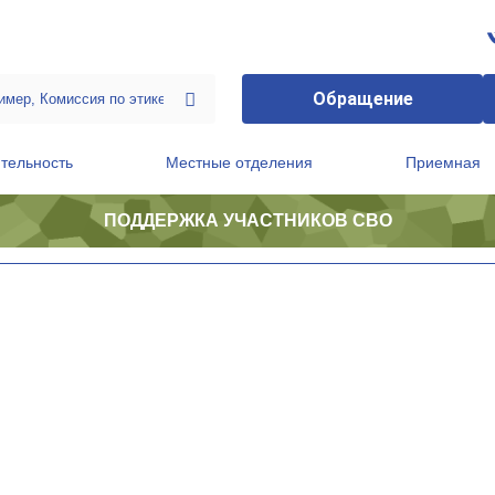
Обращение
тельность
Местные отделения
Приемная
ПОДДЕРЖКА УЧАСТНИКОВ СВО
ственной приемной Председателя Партии
Президиум регионального политического совета