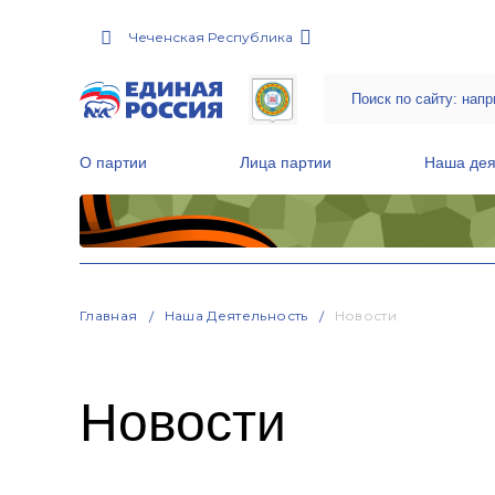
Чеченская Республика
О партии
Лица партии
Наша дея
Местные общественные приемные Партии
Руководитель Региональной обще
Народная программа «Единой России»
Главная
Наша Деятельность
Новости
Новости