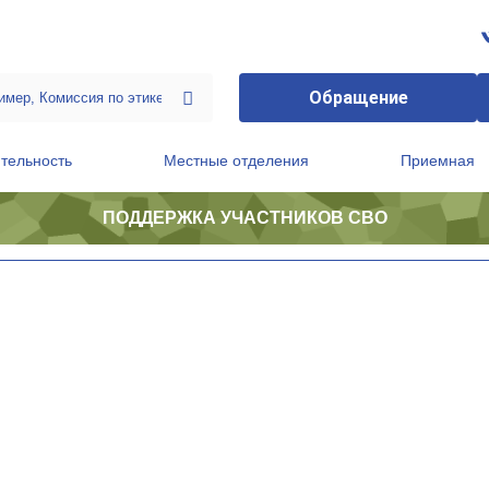
Обращение
тельность
Местные отделения
Приемная
ПОДДЕРЖКА УЧАСТНИКОВ СВО
ственной приемной Председателя Партии
Президиум регионального политического совета