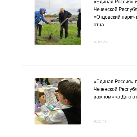
«Единая Россия» 
Чеченской Республ
«Отцовский парк» 
отца
16.10.25
«Единая Россия» 
Чеченской Республ
важном» ко Дню о
15.10.25