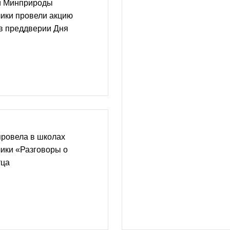
и Минприроды
ики провели акцию
в преддверии Дня
провела в школах
ики «Разговоры о
тца