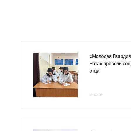
«Молодая Гвардия
Рота» провели со
отца
19.10.25