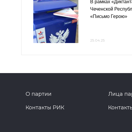
В рамках «Диктан
Чеченской Респуб
«Письмо Герою»
25.04.25
О партии
Лица па
Контакты РИК
Контакт