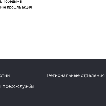
та Победы» в
лике прошла акция
ртии
Региональные отделения
ы пресс-службы