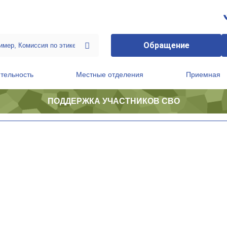
Обращение
тельность
Местные отделения
Приемная
ПОДДЕРЖКА УЧАСТНИКОВ СВО
ственной приемной Председателя Партии
Президиум регионального политического совета