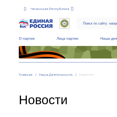
Чеченская Республика
О партии
Лица партии
Наша дея
Местные общественные приемные Партии
Руководитель Региональной обще
Народная программа «Единой России»
Главная
Наша Деятельность
Новости
Новости