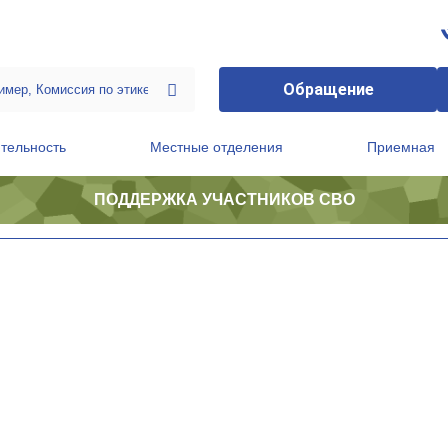
Обращение
тельность
Местные отделения
Приемная
ПОДДЕРЖКА УЧАСТНИКОВ СВО
ственной приемной Председателя Партии
Президиум регионального политического совета