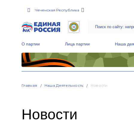
Чеченская Республика
О партии
Лица партии
Наша дея
Местные общественные приемные Партии
Руководитель Региональной обще
Народная программа «Единой России»
Главная
Наша Деятельность
Новости
Новости