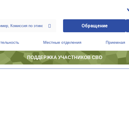
Обращение
тельность
Местные отделения
Приемная
ПОДДЕРЖКА УЧАСТНИКОВ СВО
ственной приемной Председателя Партии
Президиум регионального политического совета