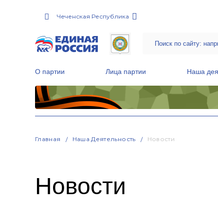
Чеченская Республика
О партии
Лица партии
Наша дея
Местные общественные приемные Партии
Руководитель Региональной обще
Народная программа «Единой России»
Главная
Наша Деятельность
Новости
Новости