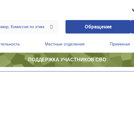
Обращение
тельность
Местные отделения
Приемная
ПОДДЕРЖКА УЧАСТНИКОВ СВО
ственной приемной Председателя Партии
Президиум регионального политического совета