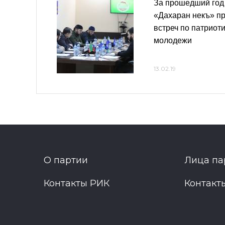
За прошедший год 
«Дахаран некъ» пр
встреч по патриот
молодежи
13.02.19
О партии
Лица па
Контакты РИК
Контакт