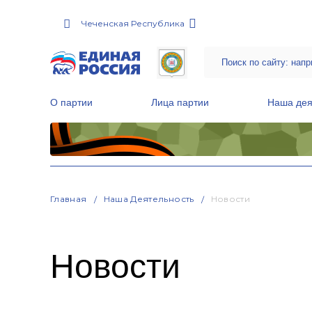
Чеченская Республика
О партии
Лица партии
Наша дея
Местные общественные приемные Партии
Руководитель Региональной обще
Народная программа «Единой России»
Главная
Наша Деятельность
Новости
Новости