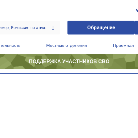
Обращение
тельность
Местные отделения
Приемная
ПОДДЕРЖКА УЧАСТНИКОВ СВО
ственной приемной Председателя Партии
Президиум регионального политического совета