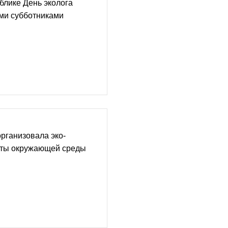
блике День эколога
ми субботниками
рганизовала эко-
иты окружающей среды