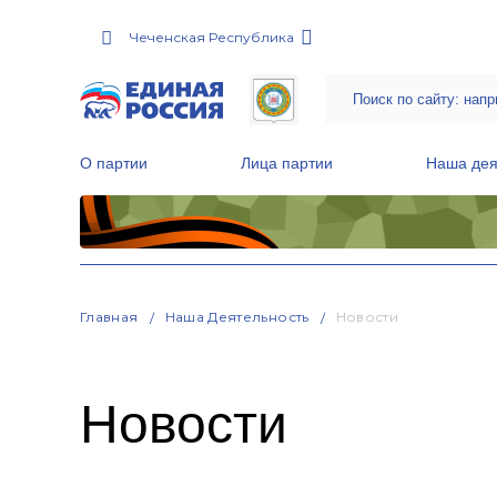
Чеченская Республика
О партии
Лица партии
Наша дея
Местные общественные приемные Партии
Руководитель Региональной обще
Народная программа «Единой России»
Главная
Наша Деятельность
Новости
Новости