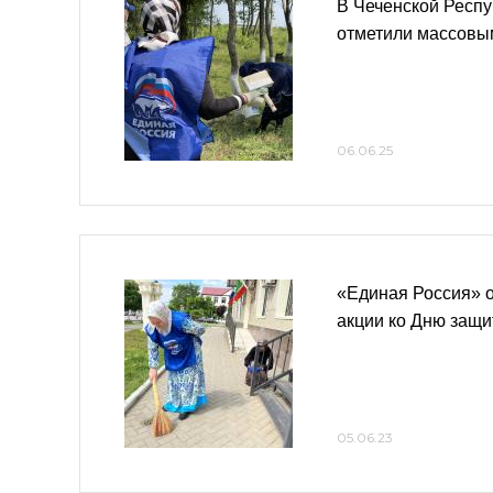
В Чеченской Респу
отметили массовы
06.06.25
«Единая Россия» о
акции ко Дню защ
05.06.23