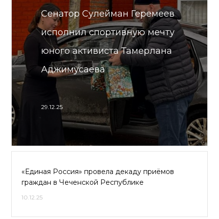
Сенатор Сулейман Геремеев
исполнил спортивную мечту
юного активиста Тамерлана
Аджимусаева
29.12.25
«Единая Россия» провела декаду приёмов
граждан в Чеченской Республике
10.12.25