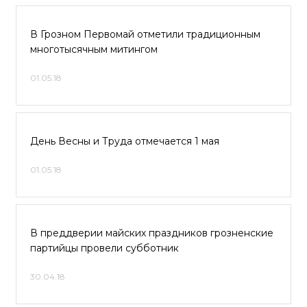
В Грозном Первомай отметили традиционным
многотысячным митингом
01.05.18
День Весны и Труда отмечается 1 мая
01.05.18
В преддверии майских праздников грозненские
партийцы провели субботник
30.04.18