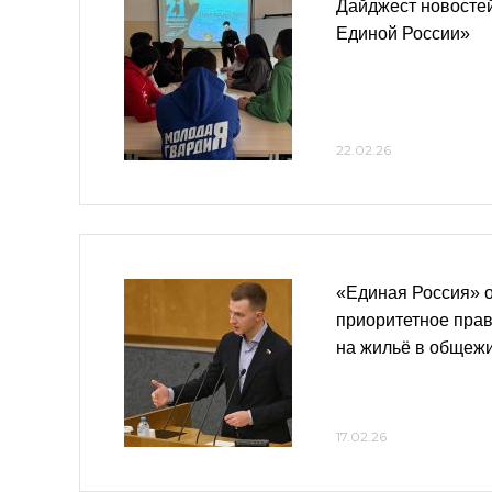
Дайджест новосте
Единой России»
22.02.26
«Единая Россия» 
приоритетное прав
на жильё в общеж
17.02.26