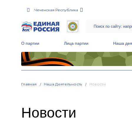
Чеченская Республика
О партии
Лица партии
Наша дея
Местные общественные приемные Партии
Руководитель Региональной обще
Народная программа «Единой России»
Главная
Наша Деятельность
Новости
Новости