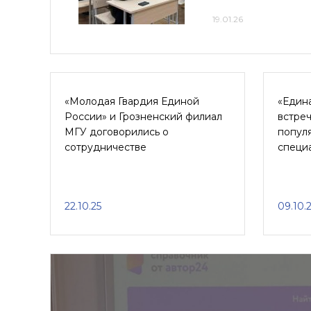
19.01.26
«Молодая Гвардия Единой
«Един
России» и Грозненский филиал
встре
МГУ договорились о
популя
сотрудничестве
специ
22.10.25
09.10.