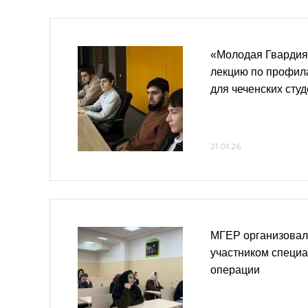
«Молодая Гвардия
лекцию по профил
для чеченских сту
21.01.26
МГЕР организовала
участником специ
операции