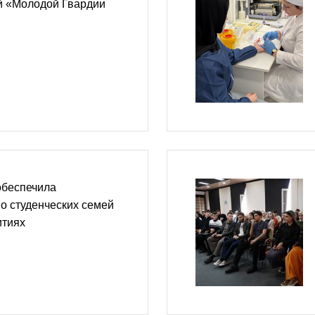
й «Молодой Гвардии
обеспечила
о студенческих семей
итиях