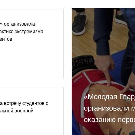
» организовала
актике экстремизма
дентов
«Молодая Гвар
 встречу студентов с
организовали 
альной военной
оказанию перв