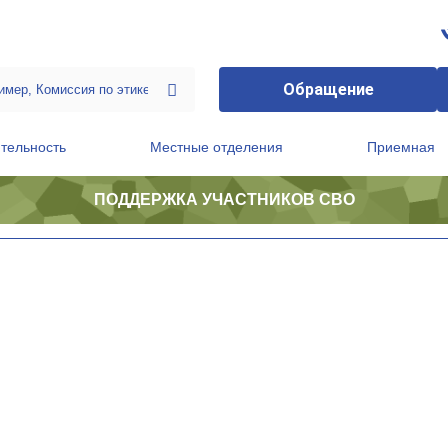
Обращение
тельность
Местные отделения
Приемная
ПОДДЕРЖКА УЧАСТНИКОВ СВО
ственной приемной Председателя Партии
Президиум регионального политического совета