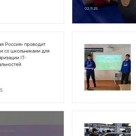
02.11.25
ая Россия» проводит
чи со школьниками для
ризации IT-
альностей
25