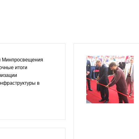
и Минпросвещения
очные итоги
низации
инфраструктуры в