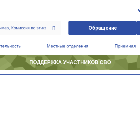
Обращение
тельность
Местные отделения
Приемная
ПОДДЕРЖКА УЧАСТНИКОВ СВО
ственной приемной Председателя Партии
Президиум регионального политического совета