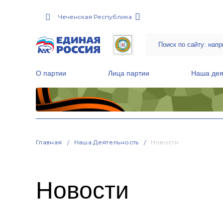
Чеченская Республика
О партии
Лица партии
Наша дея
Местные общественные приемные Партии
Руководитель Региональной обще
Народная программа «Единой России»
Главная
Наша Деятельность
Новости
Новости