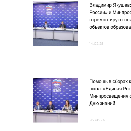
Владимир Якушев:
России» и Минпро
отремонтируют поч
объектов образов
14.02.25
Помощь в сборах к
школ: «Единая Рос
Минпросвещения о
Дню знаний
28.08.24