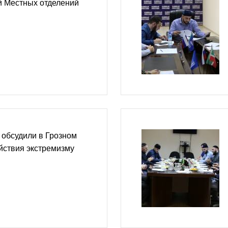
й Местных отделений
 обсудили в Грозном
йствия экстремизму