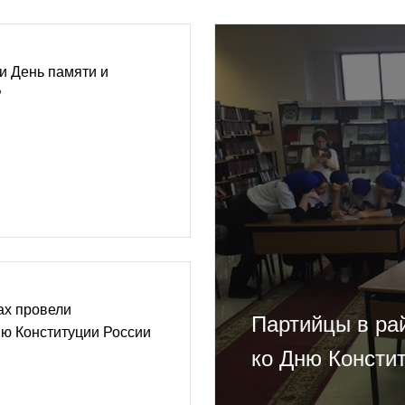
и День памяти и
Р
ах провели
Партийцы в ра
ю Конституции России
ко Дню Консти