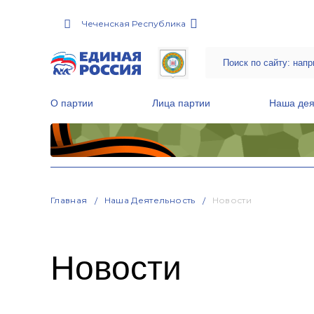
Чеченская Республика
О партии
Лица партии
Наша дея
Местные общественные приемные Партии
Руководитель Региональной обще
Народная программа «Единой России»
Главная
Наша Деятельность
Новости
Новости