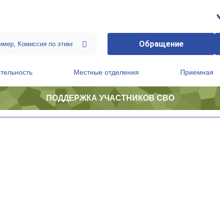
Обращение
тельность
Местные отделения
Приемная
ПОДДЕРЖКА УЧАСТНИКОВ СВО
ственной приемной Председателя Партии
Президиум регионального политического совета