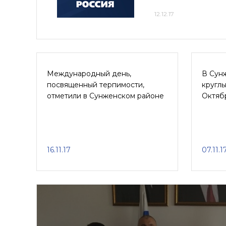
12.12.17
Международный день,
В Сун
посвященный терпимости,
круглы
отметили в Сунженском районе
Октяб
16.11.17
07.11.1