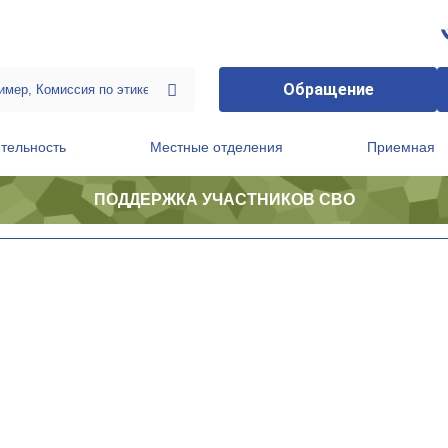
Обращение
тельность
Местные отделения
Приемная
ПОДДЕРЖКА УЧАСТНИКОВ СВО
ственной приемной Председателя Партии
Президиум регионального политического совета