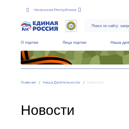
Чеченская Республика
О партии
Лица партии
Наша дея
Местные общественные приемные Партии
Руководитель Региональной обще
Народная программа «Единой России»
Главная
Наша Деятельность
Новости
Новости