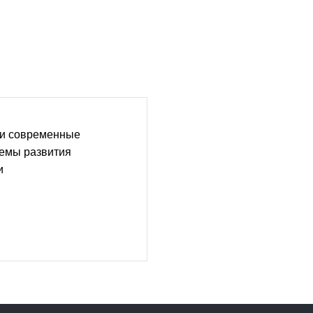
ли современные
лемы развития
и