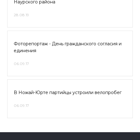
Наурского района
28.08.19
Фоторепортаж - День гражданского согласия и
единения
06.09.17
В Ножай-Юрте партийцы устроили велопробег
06.09.17