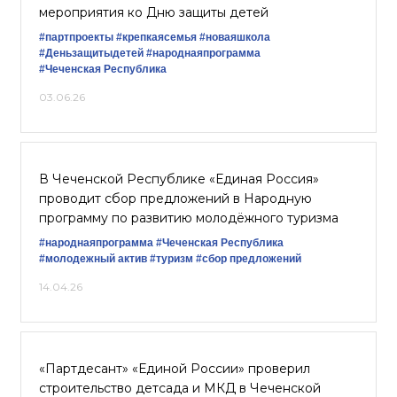
мероприятия ко Дню защиты детей
#партпроекты
#крепкаясемья
#новаяшкола
#Деньзащитыдетей
#народнаяпрограмма
#Чеченская Республика
03.06.26
В Чеченской Республике «Единая Россия»
проводит сбор предложений в Народную
программу по развитию молодёжного туризма
#народнаяпрограмма
#Чеченская Республика
#молодежный актив
#туризм
#сбор предложений
14.04.26
«Партдесант» «Единой России» проверил
строительство детсада и МКД в Чеченской