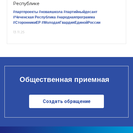
Республике
#партпроекты
#новаяшкола
#партийныйдесант
#Чеченская Республика
#народнаяпрограмма
#СторонникиЕР
#МолодаяГвардияЕдинойРоссии
13.11.25
Общественная приемная
Создать обращение