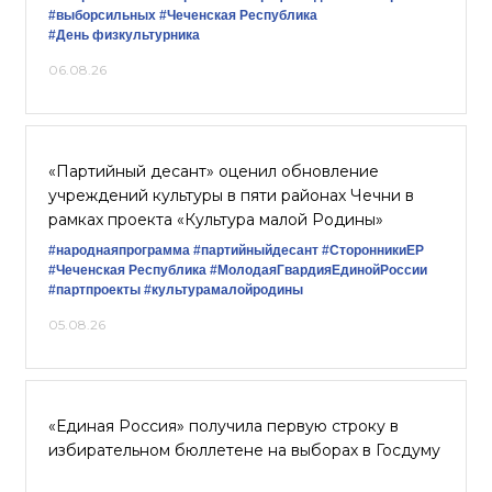
#выборсильных
#Чеченская Республика
#День физкультурника
06.08.26
«Партийный десант» оценил обновление
учреждений культуры в пяти районах Чечни в
рамках проекта «Культура малой Родины»
#народнаяпрограмма
#партийныйдесант
#СторонникиЕР
#Чеченская Республика
#МолодаяГвардияЕдинойРоссии
#партпроекты
#культурамалойродины
05.08.26
«Единая Россия» получила первую строку в
избирательном бюллетене на выборах в Госдуму