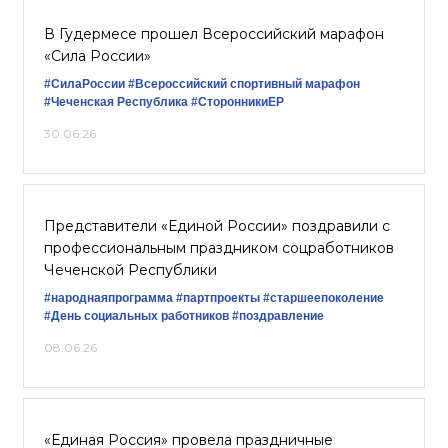
В Гудермесе прошел Всероссийский марафон
«Сила России»
#СилаРоссии
#Всероссийский спортивный марафон
#Чеченская Республика
#СторонникиЕР
30.06.26
Представители «Единой России» поздравили с
профессиональным праздником соцработников
Чеченской Республики
#народнаяпрограмма
#партпроекты
#старшеепоколение
#День социальных работников
#поздравление
08.06.26
«Единая Россия» провела праздничные