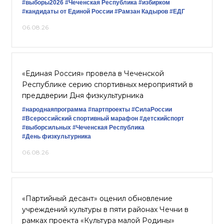
#выборы2026
#Чеченская Республика
#избирком
#кандидаты от Единой России
#Рамзан Кадыров
#ЕДГ
06.08.26
«Единая Россия» провела в Чеченской
Республике серию спортивных мероприятий в
преддверии Дня физкультурника
#народнаяпрограмма
#партпроекты
#СилаРоссии
#Всероссийский спортивный марафон
#детскийспорт
#выборсильных
#Чеченская Республика
#День физкультурника
06.08.26
«Партийный десант» оценил обновление
учреждений культуры в пяти районах Чечни в
рамках проекта «Культура малой Родины»