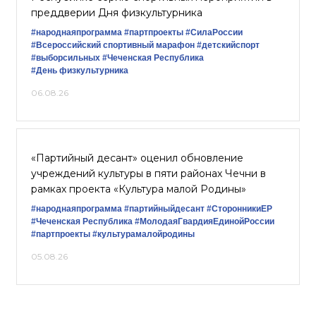
преддверии Дня физкультурника
#народнаяпрограмма
#партпроекты
#СилаРоссии
#Всероссийский спортивный марафон
#детскийспорт
#выборсильных
#Чеченская Республика
#День физкультурника
06.08.26
«Партийный десант» оценил обновление
учреждений культуры в пяти районах Чечни в
рамках проекта «Культура малой Родины»
#народнаяпрограмма
#партийныйдесант
#СторонникиЕР
#Чеченская Республика
#МолодаяГвардияЕдинойРоссии
#партпроекты
#культурамалойродины
05.08.26