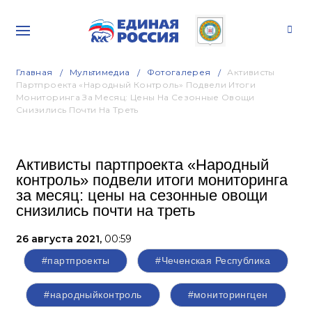
Главная
Мультимедиа
Фотогалерея
Активисты
Партпроекта «Народный Контроль» Подвели Итоги
Мониторинга За Месяц: Цены На Сезонные Овощи
Снизились Почти На Треть
Активисты партпроекта «Народный
контроль» подвели итоги мониторинга
за месяц: цены на сезонные овощи
снизились почти на треть
26 августа 2021,
00:59
#партпроекты
#Чеченская Республика
#народныйконтроль
#мониторингцен