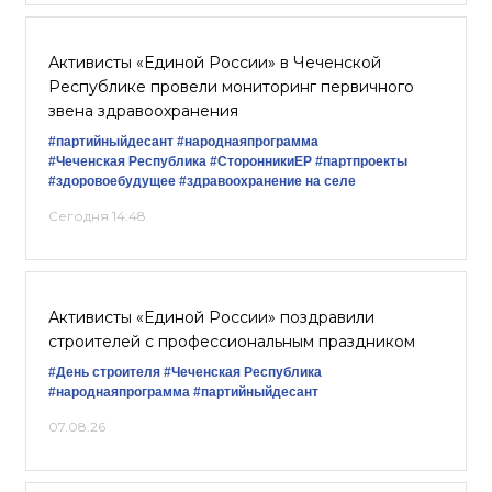
Активисты «Единой России» в Чеченской
Республике провели мониторинг первичного
звена здравоохранения
#партийныйдесант
#народнаяпрограмма
#Чеченская Республика
#СторонникиЕР
#партпроекты
#здоровоебудущее
#здравоохранение на селе
Сегодня 14:48
Активисты «Единой России» поздравили
строителей с профессиональным праздником
#День строителя
#Чеченская Республика
#народнаяпрограмма
#партийныйдесант
07.08.26