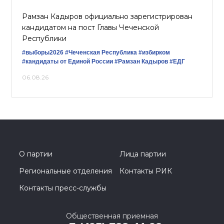
Рамзан Кадыров официально зарегистрирован
кандидатом на пост Главы Чеченской
Республики
#выборы2026
#Чеченская Республика
#избирком
#кандидаты от Единой России
#Рамзан Кадыров
#ЕДГ
06.08.26
О партии
Лица партии
Региональные отделения
Контакты РИК
Контакты пресс-службы
Общественная приемная