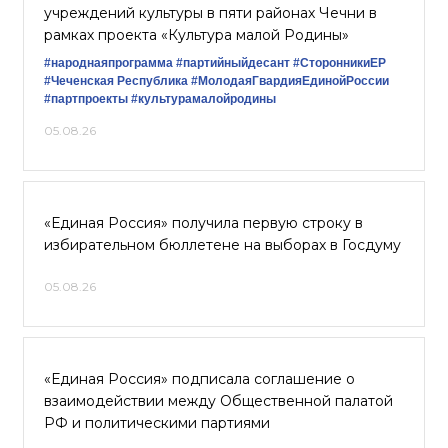
учреждений культуры в пяти районах Чечни в
рамках проекта «Культура малой Родины»
#народнаяпрограмма
#партийныйдесант
#СторонникиЕР
#Чеченская Республика
#МолодаяГвардияЕдинойРоссии
#партпроекты
#культурамалойродины
05.08.26
«Единая Россия» получила первую строку в
избирательном бюллетене на выборах в Госдуму
05.08.26
«Единая Россия» подписала соглашение о
взаимодействии между Общественной палатой
РФ и политическими партиями