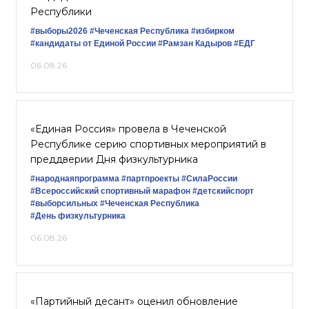
Республики
#выборы2026
#Чеченская Республика
#избирком
#кандидаты от Единой России
#Рамзан Кадыров
#ЕДГ
06.08.26
«Единая Россия» провела в Чеченской
Республике серию спортивных мероприятий в
преддверии Дня физкультурника
#народнаяпрограмма
#партпроекты
#СилаРоссии
#Всероссийский спортивный марафон
#детскийспорт
#выборсильных
#Чеченская Республика
#День физкультурника
06.08.26
«Партийный десант» оценил обновление