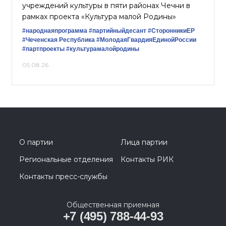
учреждений культуры в пяти районах Чечни в
рамках проекта «Культура малой Родины»
#народнаяпрограмма
#партийныйдесант
#СторонникиЕР
#Чеченская Республика
#МолодаяГвардияЕдинойРоссии
#партпроекты
#культурамалойродины
05.08.26
О партии
Лица партии
Региональные отделения
Контакты РИК
Контакты пресс-службы
Общественная приемная
+7 (495) 788-44-93