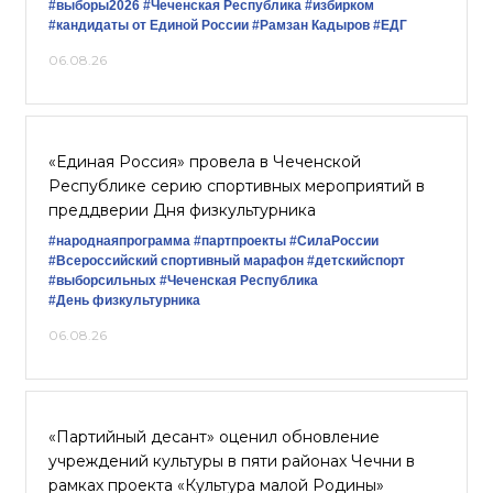
#выборы2026
#Чеченская Республика
#избирком
#кандидаты от Единой России
#Рамзан Кадыров
#ЕДГ
06.08.26
«Единая Россия» провела в Чеченской
Республике серию спортивных мероприятий в
преддверии Дня физкультурника
#народнаяпрограмма
#партпроекты
#СилаРоссии
#Всероссийский спортивный марафон
#детскийспорт
#выборсильных
#Чеченская Республика
#День физкультурника
06.08.26
«Партийный десант» оценил обновление
учреждений культуры в пяти районах Чечни в
рамках проекта «Культура малой Родины»