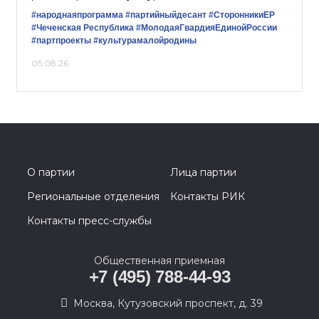
#народнаяпрограмма
#партийныйдесант
#СторонникиЕР
#Чеченская Республика
#МолодаяГвардияЕдинойРоссии
#партпроекты
#культурамалойродины
05.08.26
О партии
Лица партии
Региональные отделения
Контакты РИК
Контакты пресс-службы
Общественная приемная
+7 (495) 788-44-93
Москва, Кутузовский проспект, д. 39