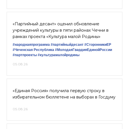
«Партийный десант» оценил обновление
учреждений культуры в пяти районах Чечни в
рамках проекта «Культура малой Родины»
#народнаяпрограмма
#партийныйдесант
#СторонникиЕР
#Чеченская Республика
#МолодаяГвардияЕдинойРоссии
#партпроекты
#культурамалойродины
05.08.26
«Единая Россия» получила первую строку в
избирательном бюллетене на выборах в Госдуму
05.08.26