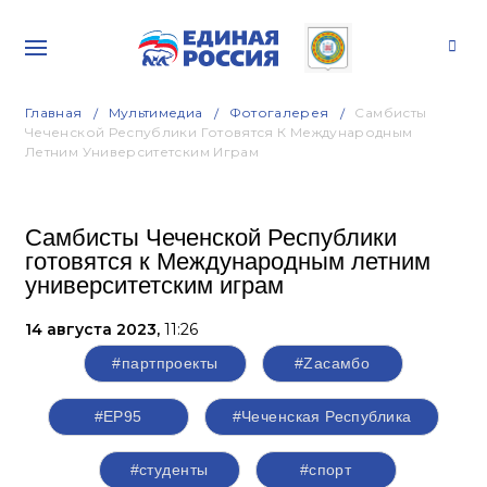
Главная
Мультимедиа
Фотогалерея
Самбисты
Чеченской Республики Готовятся К Международным
Летним Университетским Играм
Самбисты Чеченской Республики
готовятся к Международным летним
университетским играм
14 августа 2023,
11:26
#партпроекты
#Zасамбо
#ЕР95
#Чеченская Республика
#студенты
#спорт