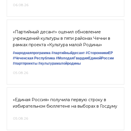
06.08.26
«Партийный десант» оценил обновление
учреждений культуры в пяти районах Чечни в
рамках проекта «Культура малой Родины»
#народнаяпрограмма
#партийныйдесант
#СторонникиЕР
#Чеченская Республика
#МолодаяГвардияЕдинойРоссии
#партпроекты
#культурамалойродины
05.08.26
«Единая Россия» получила первую строку в
избирательном бюллетене на выборах в Госдуму
05.08.26