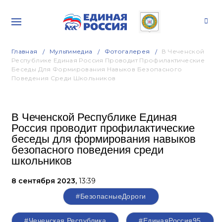
Главная
Мультимедиа
Фотогалерея
В Чеченской
Республике Единая Россия Проводит Профилактические
Беседы Для Формирования Навыков Безопасного
Поведения Среди Школьников
В Чеченской Республике Единая
Россия проводит профилактические
беседы для формирования навыков
безопасного поведения среди
школьников
8 сентября 2023,
13:39
#БезопасныеДороги
#Чеченская Республика
#ЕдинаяРоссия95