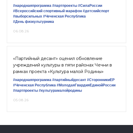
#народнаяпрограмма
#партпроекты
#СилаРоссии
#Всероссийский спортивный марафон
#детскийспорт
#выборсильных
#Чеченская Республика
#День физкультурника
06.08.26
«Партийный десант» оценил обновление
учреждений культуры в пяти районах Чечни в
рамках проекта «Культура малой Родины»
#народнаяпрограмма
#партийныйдесант
#СторонникиЕР
#Чеченская Республика
#МолодаяГвардияЕдинойРоссии
#партпроекты
#культурамалойродины
05.08.26