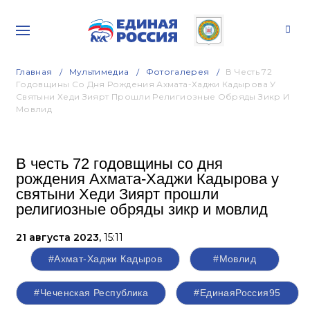
Главная
Мультимедиа
Фотогалерея
В Честь 72
Годовщины Со Дня Рождения Ахмата-Хаджи Кадырова У
Святыни Хеди Зиярт Прошли Религиозные Обряды Зикр И
Мовлид
В честь 72 годовщины со дня
рождения Ахмата-Хаджи Кадырова у
святыни Хеди Зиярт прошли
религиозные обряды зикр и мовлид
21 августа 2023,
15:11
#Ахмат-Хаджи Кадыров
#Мовлид
#Чеченская Республика
#ЕдинаяРоссия95