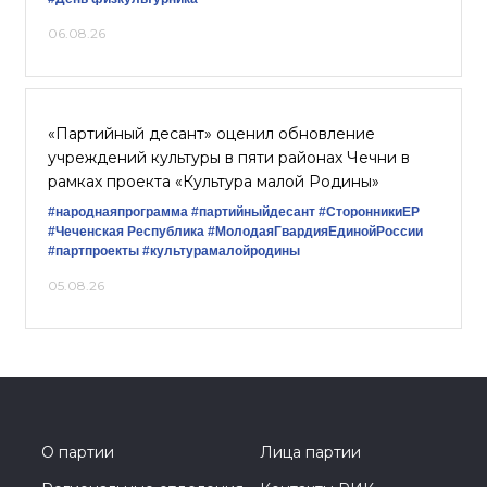
06.08.26
«Партийный десант» оценил обновление
учреждений культуры в пяти районах Чечни в
рамках проекта «Культура малой Родины»
#народнаяпрограмма
#партийныйдесант
#СторонникиЕР
#Чеченская Республика
#МолодаяГвардияЕдинойРоссии
#партпроекты
#культурамалойродины
05.08.26
О партии
Лица партии