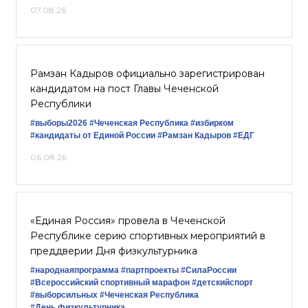
07.08.26
Рамзан Кадыров официально зарегистрирован
кандидатом на пост Главы Чеченской
Республики
#выборы2026
#Чеченская Республика
#избирком
#кандидаты от Единой России
#Рамзан Кадыров
#ЕДГ
06.08.26
«Единая Россия» провела в Чеченской
Республике серию спортивных мероприятий в
преддверии Дня физкультурника
#народнаяпрограмма
#партпроекты
#СилаРоссии
#Всероссийский спортивный марафон
#детскийспорт
#выборсильных
#Чеченская Республика
#День физкультурника