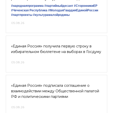
#народнаяпрограмма
#партийныйдесант
#СторонникиЕР
#Чеченская Республика
#МолодаяГвардияЕдинойРоссии
#партпроекты
#культурамалойродины
05.08.26
«Единая Россия» получила первую строку в
избирательном бюллетене на выборах в Госдуму
05.08.26
«Единая Россия» подписала соглашение о
взаимодействии между Общественной палатой
РФ и политическими партиями
05.08.26