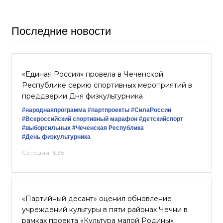
Последние новости
«Единая Россия» провела в Чеченской
Республике серию спортивных мероприятий в
преддверии Дня физкультурника
#народнаяпрограмма
#партпроекты
#СилаРоссии
#Всероссийский спортивный марафон
#детскийспорт
#выборсильных
#Чеченская Республика
#День физкультурника
Сегодня 15:36
«Партийный десант» оценил обновление
учреждений культуры в пяти районах Чечни в
рамках проекта «Культура малой Родины»