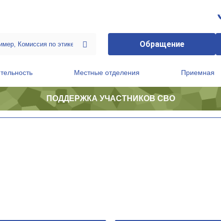
Обращение
тельность
Местные отделения
Приемная
ПОДДЕРЖКА УЧАСТНИКОВ СВО
ственной приемной Председателя Партии
Президиум регионального политического совета