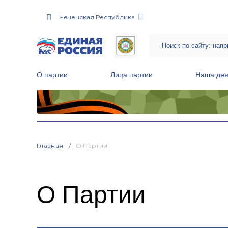
Чеченская Республика
О партии
Лица партии
Наша дея
Местные общественные приемные Партии
Руководитель Региональной обще
Народная программа «Единой России»
Главная
О Партии
О Партии