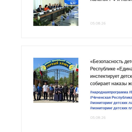
05.08.26
«Безопасность дет
Республике «Един
инспектирует детс
собирает наказы ж
#народнаяпрограмма
#
#Чеченская Республик
#мониторинг детских л
#мониторинг детских 
05.08.26