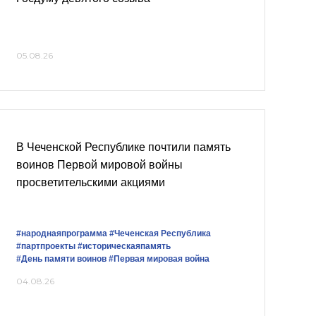
05.08.26
В Чеченской Республике почтили память
воинов Первой мировой войны
просветительскими акциями
#народнаяпрограмма
#Чеченская Республика
#партпроекты
#историческаяпамять
#День памяти воинов
#Первая мировая война
04.08.26