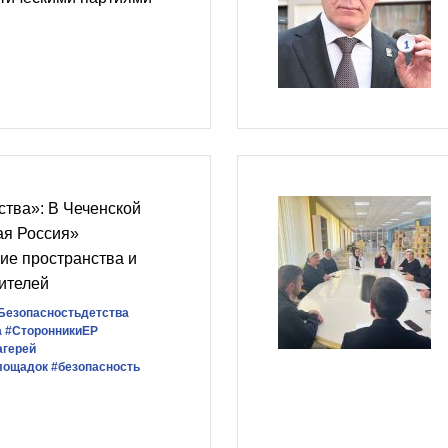
ства»: В Чеченской
ая Россия»
кие пространства и
ителей
Безопасностьдетства
а
#СторонникиЕР
агерей
площадок
#безопасность