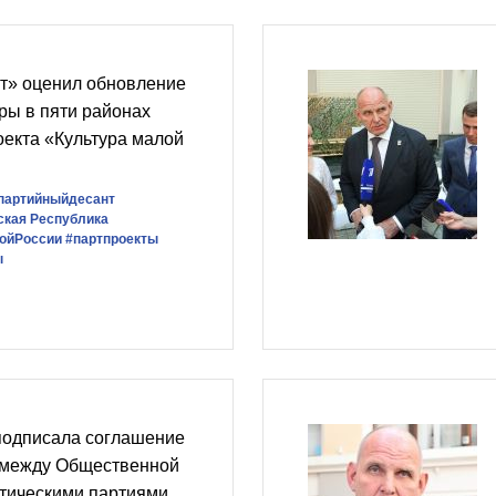
т» оценил обновление
ры в пяти районах
оекта «Культура малой
партийныйдесант
ская Республика
ойРоссии
#партпроекты
ы
подписала соглашение
 между Общественной
итическими партиями