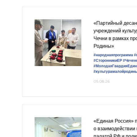
«Партийный десан
учреждений культу
Чечни в рамках пр
Родины»
#народнаяпрограмма
#
#СторонникиЕР
#Чечен
#МолодаяГвардияЕдин
#культурамалойродин
05.08.26
«Единая Россия» 
о взаимодействии
палатой РФ и пол