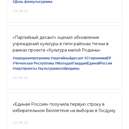
#День физкультурника
06.08.26
«Партийный десант» оценил обновление
учреждений культуры в пяти районах Чечни в
рамках проекта «Культура малой Родины»
#народнаяпрограмма
#партийныйдесант
#СторонникиЕР
#Чеченская Республика
#МолодаяГвардияЕдинойРоссии
#партпроекты
#культурамалойродины
05.08.26
«Единая Россия» получила первую строку в
избирательном бюллетене на выборах в Госдуму
05.08.26