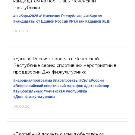
кандидатом на пост Главы Чеченской
Республики
#выборы2026
#Чеченская Республика
#избирком
#кандидаты от Единой России
#Рамзан Кадыров
#ЕДГ
06.08.26
«Единая Россия» провела в Чеченской
Республике серию спортивных мероприятий в
преддверии Дня физкультурника
#народнаяпрограмма
#партпроекты
#СилаРоссии
#Всероссийский спортивный марафон
#детскийспорт
#выборсильных
#Чеченская Республика
#День физкультурника
06.08.26
«Партийный десант» оценил обновление