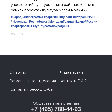
учреждений культуры в пяти районах Чечни в
рамках проекта «Культура малой Родины»
#народнаяпрограмма
#партийныйдесант
#СторонникиЕР
#Чеченская Республика
#МолодаяГвардияЕдинойРоссии
#партпроекты
#культурамалойродины
05.08.26
О партии
Лица партии
Региональные отделения
Контакты РИК
Контакты пресс-службы
Общественная приемная
+7 (495) 788-44-93