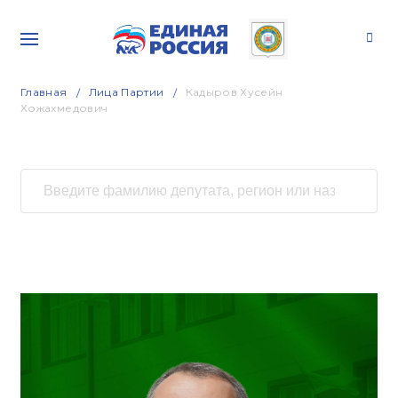
Главная
Лица Партии
Кадыров Хусейн
Хожахмедович