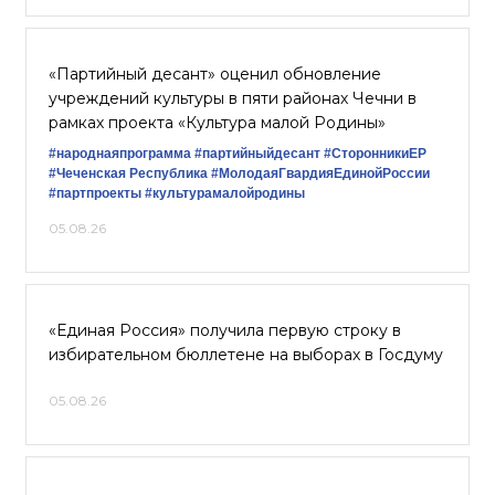
«Партийный десант» оценил обновление
учреждений культуры в пяти районах Чечни в
рамках проекта «Культура малой Родины»
#народнаяпрограмма
#партийныйдесант
#СторонникиЕР
#Чеченская Республика
#МолодаяГвардияЕдинойРоссии
#партпроекты
#культурамалойродины
05.08.26
«Единая Россия» получила первую строку в
избирательном бюллетене на выборах в Госдуму
05.08.26