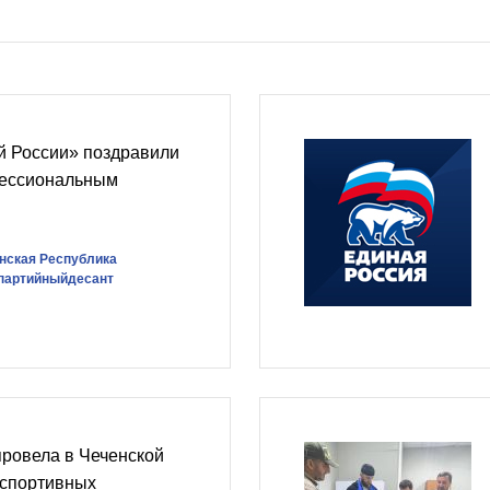
й России» поздравили
фессиональным
нская Республика
партийныйдесант
ровела в Чеченской
 спортивных