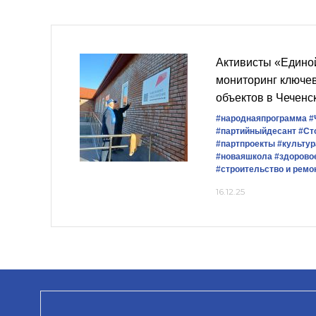
Активисты «Едино
мониторинг ключе
объектов в Чеченс
#народнаяпрограмма
#
#партийныйдесант
#Ст
#партпроекты
#культу
#новаяшкола
#здорово
#строительство и ремо
16.12.25