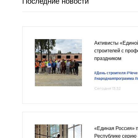
Последние новости
Активисты «Едино
строителей с про
праздником
#День строителя
#Чече
#народнаяпрограмма
#
Сегодня 13:32
«Единая Россия» п
Республике серию