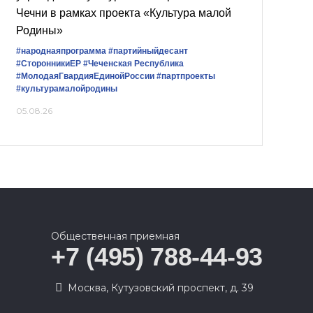
Чечни в рамках проекта «Культура малой
Родины»
#народнаяпрограмма
#партийныйдесант
#СторонникиЕР
#Чеченская Республика
#МолодаяГвардияЕдинойРоссии
#партпроекты
#культурамалойродины
05.08.26
Общественная приемная
+7 (495) 788-44-93
Москва, Кутузовский проспект, д. 39