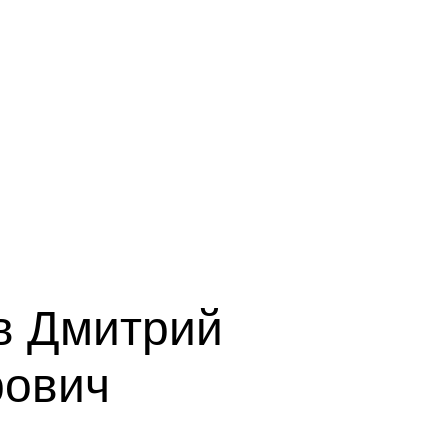
 Дмитрий
ович