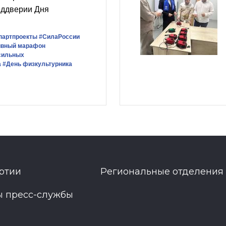
еддверии Дня
партпроекты
#СилаРоссии
ивный марафон
сильных
а
#День физкультурника
ртии
Региональные отделения
ы пресс-службы