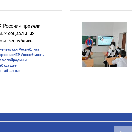
й России» провели
вых социальных
кой Республике
Чеченская Республика
оронникиЕР
#соцобъекты
рамалойродины
ебудущее
нт объектов