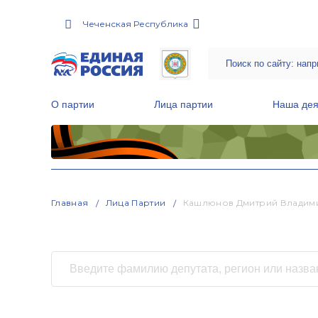
Чеченская Республика
О партии
Лица партии
Наша дея
Местные общественные приемные Партии
Руководитель Региональной обще
Народная программа «Единой России»
Главная
Лица Партии
Кашлюнов Дмитрий Владим