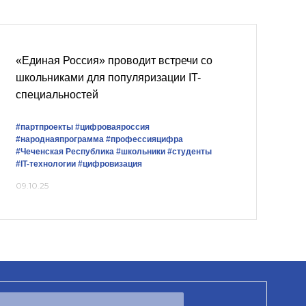
«Единая Россия» проводит встречи со
школьниками для популяризации IT-
специальностей
#партпроекты
#цифроваяроссия
#народнаяпрограмма
#профессияцифра
#Чеченская Республика
#школьники
#студенты
#IT-технологии
#цифровизация
09.10.25