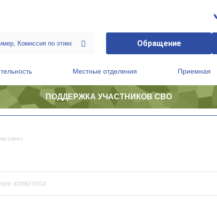
Обращение
тельность
Местные отделения
Приемная
ПОДДЕРЖКА УЧАСТНИКОВ СВО
ственной приемной Председателя Партии
Президиум регионального политического совета
ирович