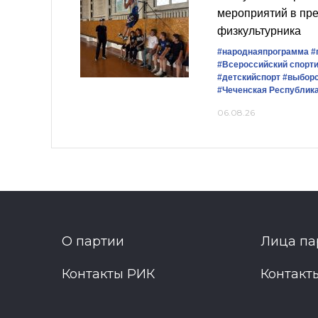
мероприятий в пр
физкультурника
#народнаяпрограмма
#
#Всероссийский спорт
#детскийспорт
#выбор
#Чеченская Республик
06.08.26
О партии
Лица па
Контакты РИК
Контакт