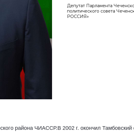
Депутат Парламента Чеченско
политического совета Чеченс
РОССИЯ»
урского района ЧИАССР.В 2002 г. окончил Тамбовски