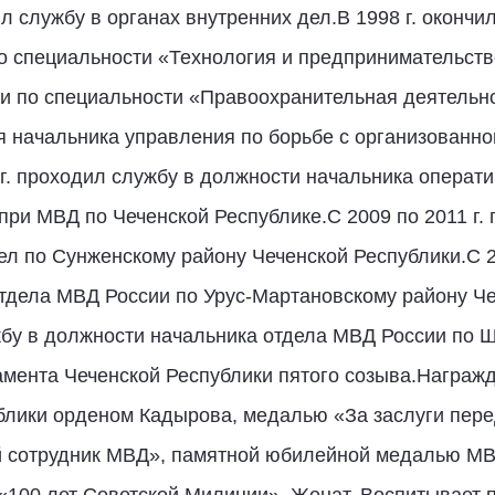
л службу в органах внутренних дел.В 1998 г. окончи
о специальности «Технология и предпринимательство
и по специальности «Правоохранительная деятельно
ля начальника управления по борьбе с организованн
г. проходил службу в должности начальника операти
при МВД по Чеченской Республике.С 2009 по 2011 г.
ел по Сунженскому району Чеченской Республики.С 2
тдела МВД России по Урус-Мартановскому району Ч
ужбу в должности начальника отдела МВД России по 
амента Чеченской Республики пятого созыва.Награж
блики орденом Кадырова, медалью «За заслуги пере
й сотрудник МВД», памятной юбилейной медалью МВ
100 лет Советской Милиции». Женат. Воспитывает 