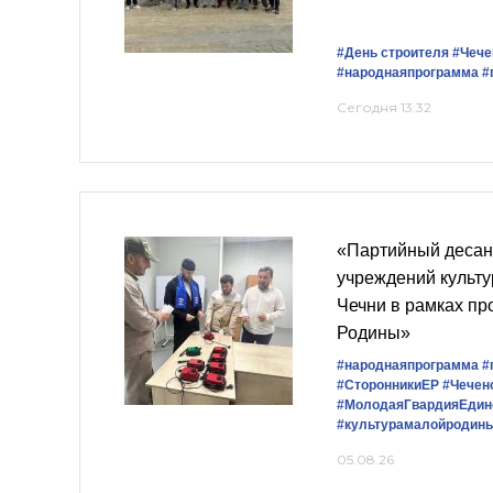
#День строителя
#Чече
#народнаяпрограмма
#
Сегодня 13:32
«Партийный десан
учреждений культу
Чечни в рамках пр
Родины»
#народнаяпрограмма
#
#СторонникиЕР
#Чечен
#МолодаяГвардияЕдин
#культурамалойродин
05.08.26