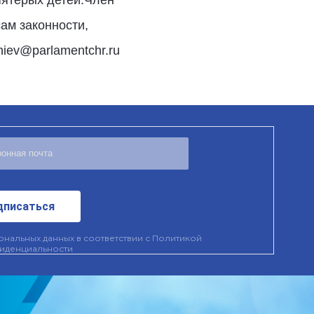
ам законности,
iev@parlamentchr.ru
дписаться
нальных данных в соответствии с
Политикой
иденциальности