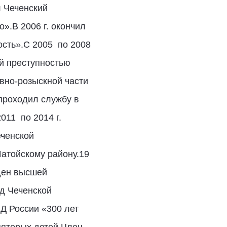
л Чеченский
».В 2006 г. окончил
сть».С 2005 по 2008
ой преступностью
вно-розыскной части
 проходил службу в
011 по 2014 г.
еченской
Шатойскому району.19
ден высшей
д Чеченской
Д России «300 лет
пятерых детей.Член