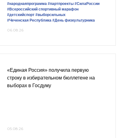
#народнаяпрограмма
#партпроекты
#СилаРоссии
#Всероссийский спортивный марафон
#детскийспорт
#выборсильных
#Чеченская Республика
#День физкультурника
06.08.26
«Единая Россия» получила первую
строку в избирательном бюллетене на
выборах в Госдуму
05.08.26