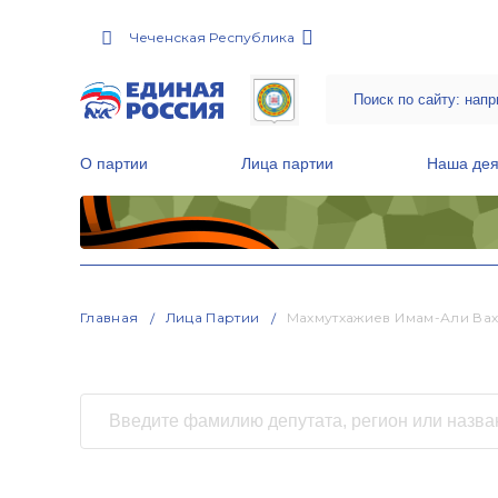
Чеченская Республика
О партии
Лица партии
Наша дея
Местные общественные приемные Партии
Руководитель Региональной обще
Народная программа «Единой России»
Главная
Лица Партии
Махмутхажиев Имам-Али Ва