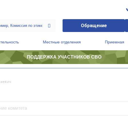
Обращение
тельность
Местные отделения
Приемная
ПОДДЕРЖКА УЧАСТНИКОВ СВО
ственной приемной Председателя Партии
Президиум регионального политического совета
хаевич