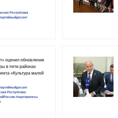
нская Республика
партийныйдесант
т» оценил обновление
ры в пяти районах
оекта «Культура малой
партийныйдесант
ская Республика
ойРоссии
#партпроекты
ы