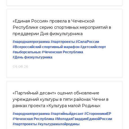
«Единая Россия» провела в Чеченской
Республике серию спортивных мероприятий в
преддверии Дня физкультурника
#народнаяпрограмма
#партпроекты
#СилаРоссии
#Всероссийский спортивный марафон
#детскийспорт
#выборсильных
#Чеченская Республика
#День физкультурника
06.08.26
«Партийный десант» оценил обновление
учреждений культуры в пяти районах Чечни в
рамках проекта «Культура малой Родины»
#народнаяпрограмма
#партийныйдесант
#СторонникиЕР
#Чеченская Республика
#МолодаяГвардияЕдинойРоссии
#партпроекты
#культурамалойродины