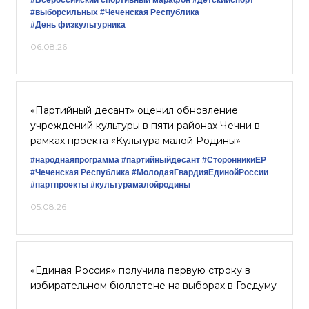
#Всероссийский спортивный марафон
#детскийспорт
#выборсильных
#Чеченская Республика
#День физкультурника
06.08.26
«Партийный десант» оценил обновление
учреждений культуры в пяти районах Чечни в
рамках проекта «Культура малой Родины»
#народнаяпрограмма
#партийныйдесант
#СторонникиЕР
#Чеченская Республика
#МолодаяГвардияЕдинойРоссии
#партпроекты
#культурамалойродины
05.08.26
«Единая Россия» получила первую строку в
избирательном бюллетене на выборах в Госдуму