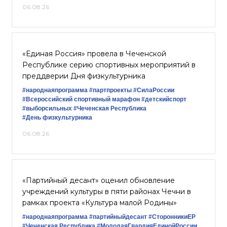
06.08.26
«Единая Россия» провела в Чеченской
Республике серию спортивных мероприятий в
преддверии Дня физкультурника
#народнаяпрограмма
#партпроекты
#СилаРоссии
#Всероссийский спортивный марафон
#детскийспорт
#выборсильных
#Чеченская Республика
#День физкультурника
06.08.26
«Партийный десант» оценил обновление
учреждений культуры в пяти районах Чечни в
рамках проекта «Культура малой Родины»
#народнаяпрограмма
#партийныйдесант
#СторонникиЕР
#Чеченская Республика
#МолодаяГвардияЕдинойРоссии