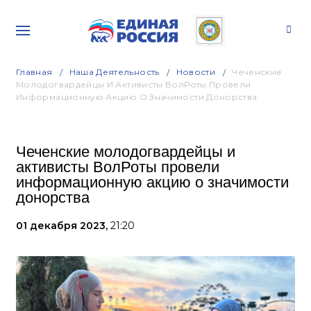
Главная
Наша Деятельность
Новости
Чеченские
Молодогвардейцы И Активисты ВолРоты Провели
Информационную Акцию О Значимости Донорства
Чеченские молодогвардейцы и
активисты ВолРоты провели
информационную акцию о значимости
донорства
01 декабря 2023,
21:20