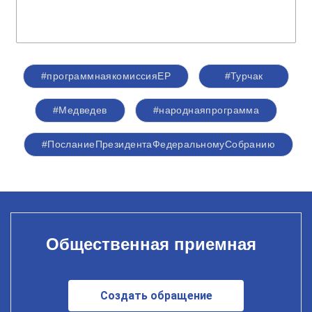
#программнаякомиссияЕР
#Турчак
#Медведев
#народнаяпрограмма
#ПосланиеПрезидентаФедеральномуСобранию
Общественная приемная
Создать обращение