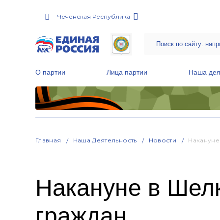
Чеченская Республика
О партии
Лица партии
Наша дея
Местные общественные приемные Партии
Руководитель Региональной обще
Народная программа «Единой России»
Главная
Наша Деятельность
Новости
Накануне
Накануне в Шел
граждан