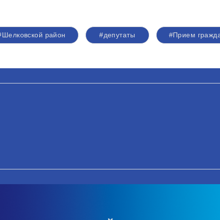
#Шелковской район
#депутаты
#Прием гражд