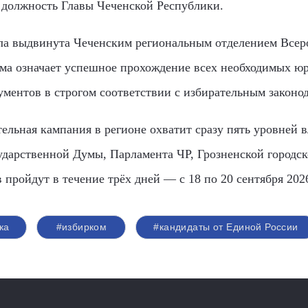
а должность Главы Чеченской Республики.
ла выдвинута Чеченским региональным отделением Всер
ма означает успешное прохождение всех необходимых ю
ументов в строгом соответствии с избирательным законод
ельная кампания в регионе охватит сразу пять уровней 
сударственной Думы, Парламента ЧР, Грозненской городс
пройдут в течение трёх дней — с 18 по 20 сентября 2026
ка
#избирком
#кандидаты от Единой России