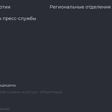
ртии
Региональные отделения
ы пресс-службы
защищены.
ов ссылка на ресурс обязательна.
анных