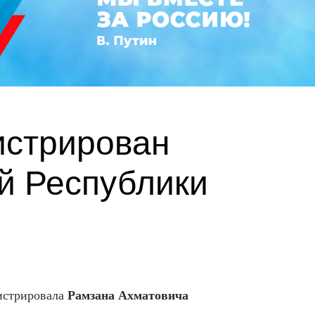
истрирован
й Республики
гистрировала
Рамзана Ахматовича