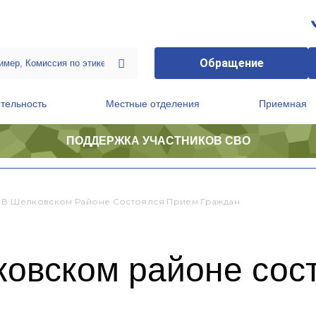
Обращение
тельность
Местные отделения
Приемная
ПОДДЕРЖКА УЧАСТНИКОВ СВО
ственной приемной Председателя Партии
Президиум регионального политического совета
 В Шелковском Районе Состоялся Прием Граждан
ковском районе сос