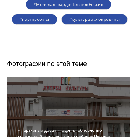
#МолодаяГвардияЕдинойРоссии
#партпроекты
#культурамалойродины
Фотографии по этой теме
«Партийный десант» оценил обновление
учреждений культуры в пяти районах Чечни в