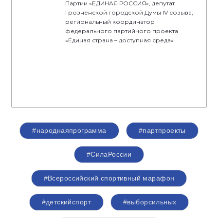
Партии «ЕДИНАЯ РОССИЯ», депутат
Грозненской городской Думы IV созыва,
региональный координатор
федерального партийного проекта
«Единая страна – доступная среда»
#народнаяпрограмма
#партпроекты
#СилаРоссии
#Всероссийский спортивный марафон
#детскийспорт
#выборсильных