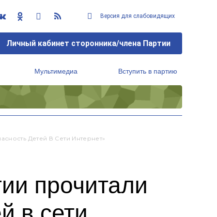
Версия для слабовидящих
Личный кабинет сторонника/члена Партии
Мультимедиа
Вступить в партию
Региональный исполнительный комитет
асность Детей В Сети Интернет»
тии прочитали
й в сети