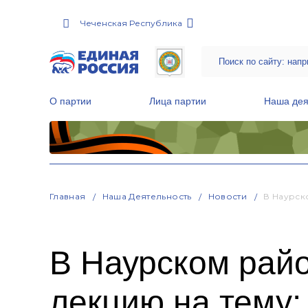
Чеченская Республика
О партии
Лица партии
Наша дея
Местные общественные приемные Партии
Руководитель Региональной обще
Народная программа «Единой России»
Главная
Наша Деятельность
Новости
В Наурск
В Наурском рай
лекцию на тему: