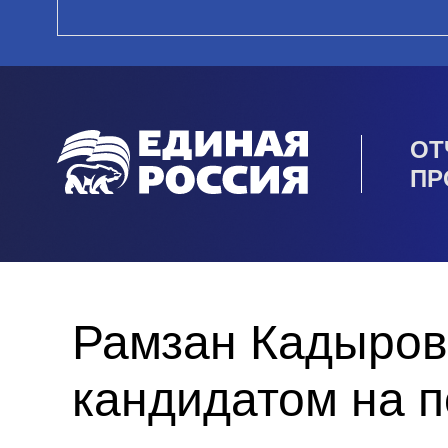
ОТ
ПР
Рамзан Кадыров
кандидатом на п