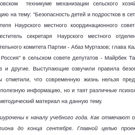
новском техникуме механизации сельского хоз
ию на тему: "Безопасность детей и подростков в сет
ателя Наурского местного координационного сове
ститель секретаря Наурского местного отделе
ельного комитета Партии - Абаз Муртазов; глава Ка
Россия" в сельском совете депутатов - Майрбек Та
ов и другие. Выступающие озвучили правила безо
ры отметили, что современную жизнь нельзя пред
о полезную информацию, но и таят различные психо
методический материал на данную тему.
иурочены к началу учебного года. Как отмечают 
гиона до конца сентября. Главной целью прое