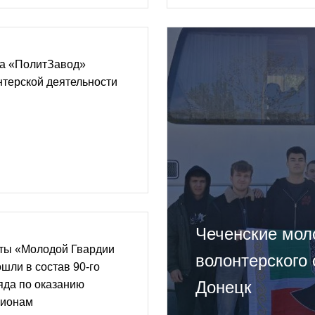
та «ПолитЗавод»
нтерской деятельности
Чеченские мол
сты «Молодой Гвардии
волонтерского
шли в состав 90-го
Донецк
яда по оказанию
гионам