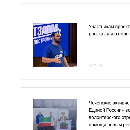
Участникам проек
рассказали о воло
23.06.25
Чеченские активи
Единой России» во
волонтерского отр
помощи новым ре