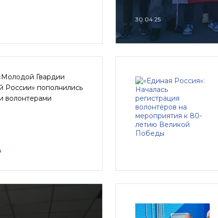
30.04.25
«Молодой Гвардии
й России» пополнились
и волонтерами
4