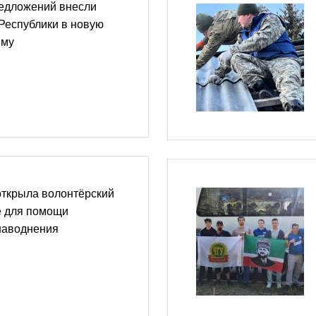
редложений внесли
Республики в новую
мму
открыла волонтёрский
е для помощи
наводнения