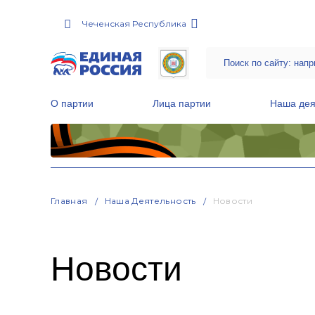
Чеченская Республика
О партии
Лица партии
Наша дея
Местные общественные приемные Партии
Руководитель Региональной обще
Народная программа «Единой России»
Главная
Наша Деятельность
Новости
Новости