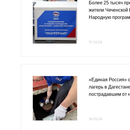
Более 25 тысяч п
жители Чеченской 
Народную програ
19.05.26
«Единая Россия» 
лагерь в Дагестан
пострадавшим от 
16.05.26