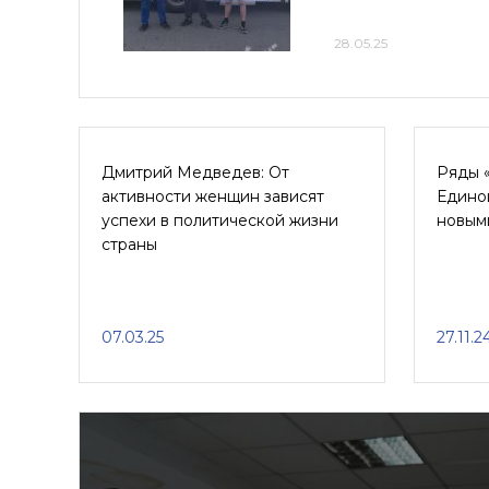
28.05.25
Дмитрий Медведев: От
Ряды 
активности женщин зависят
Едино
успехи в политической жизни
новым
страны
07.03.25
27.11.2