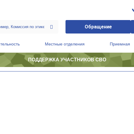
Обращение
тельность
Местные отделения
Приемная
ПОДДЕРЖКА УЧАСТНИКОВ СВО
ственной приемной Председателя Партии
Президиум регионального политического совета