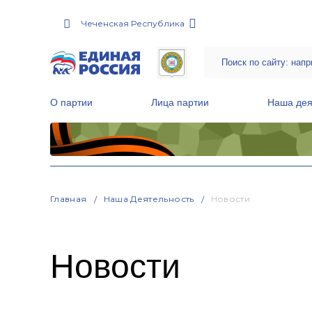
Чеченская Республика
О партии
Лица партии
Наша дея
Местные общественные приемные Партии
Руководитель Региональной обще
Народная программа «Единой России»
Главная
Наша Деятельность
Новости
Новости