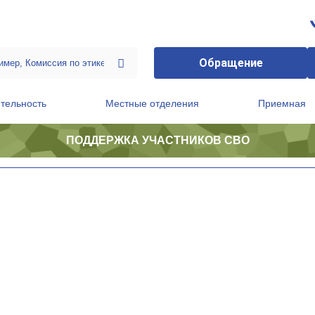
Обращение
тельность
Местные отделения
Приемная
ПОДДЕРЖКА УЧАСТНИКОВ СВО
ственной приемной Председателя Партии
Президиум регионального политического совета