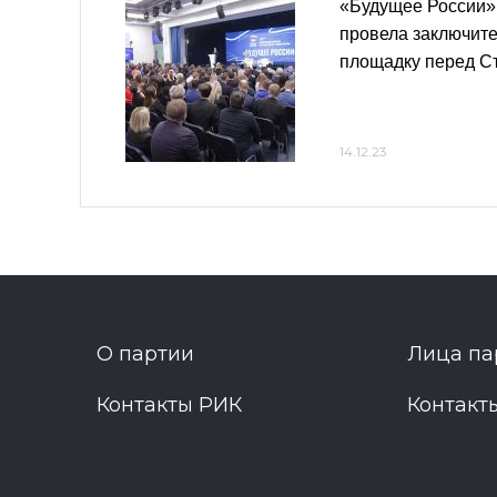
«Будущее России»
провела заключит
площадку перед С
14.12.23
О партии
Лица па
Контакты РИК
Контакт