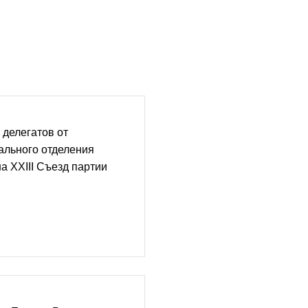
 делегатов от
ального отделения
а XXIII Съезд партии