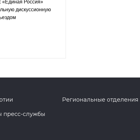
: «Единая Россия»
ельную дискуссионную
ъездом
ртии
Региональные отделения
ы пресс-службы