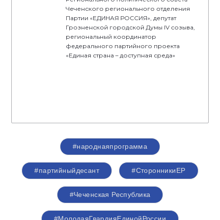
Чеченского регионального отделения
Партии «ЕДИНАЯ РОССИЯ», депутат
Грозненской городской Думы IV созыва,
региональный координатор
федерального партийного проекта
«Единая страна – доступная среда»
#народнаяпрограмма
#партийныйдесант
#СторонникиЕР
#Чеченская Республика
#МолодаяГвардияЕдинойРоссии