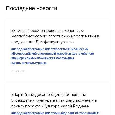
Последние новости
«Единая Россия» провела в Чеченской
Республике серию спортивных мероприятий в
преддверии Дня физкультурника
#народнаяпрограмма
#партпроекты
#СилаРоссии
#Всероссийский спортивный марафон
#детскийспорт
#выборсильных
#Чеченская Республика
#День физкультурника
06.08.26
«Партийный десант» оценил обновление
учреждений культуры в пяти районах Чечни в
рамках проекта «Культура малой Родины»
#народнаяпрограмма
#партийныйдесант
#СторонникиЕР