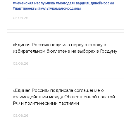
#Чеченская Республика
#МолодаяГвардияЕдинойРоссии
#партпроекты
#культурамалойродины
05.08.26
«Единая Россия» получила первую строку в
избирательном бюллетене на выборах в Госдуму
05.08.26
«Единая Россия» подписала соглашение о
взаимодействии между Общественной палатой
РФ и политическими партиями
05.08.26